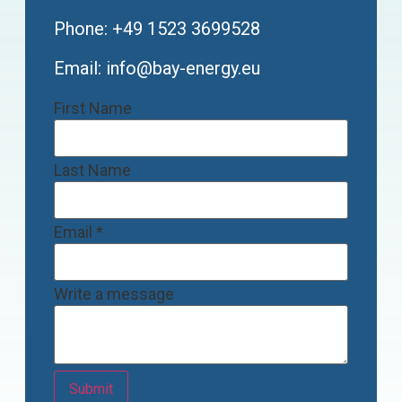
Phone: +49 1523 3699528
Email:
info@bay-energy.eu
Last
First Name
Email
message
Last Name
Email
*
Write a message
Submit